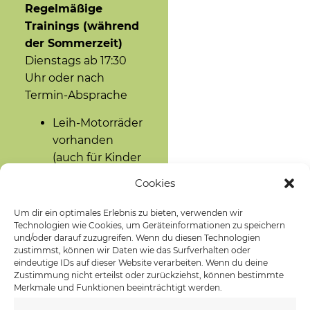
Regelmäßige
Trainings (während
der Sommerzeit)
Dienstags ab 17:30
Uhr oder nach
Termin-Absprache
Leih-Motorräder
vorhanden
(auch für Kinder
und
Cookies
Jugendliche)
Einsteiger-
Um dir ein optimales Erlebnis zu bieten, verwenden wir
Kurse für Kinder
Technologien wie Cookies, um Geräteinformationen zu speichern
und/oder darauf zuzugreifen. Wenn du diesen Technologien
ab 8 Jahren,
zustimmst, können wir Daten wie das Surfverhalten oder
Jugendliche
eindeutige IDs auf dieser Website verarbeiten. Wenn du deine
Zustimmung nicht erteilst oder zurückziehst, können bestimmte
und
Merkmale und Funktionen beeinträchtigt werden.
Erwachsene